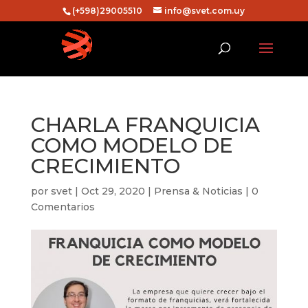
(+598)29005510
info@svet.com.uy
CHARLA FRANQUICIA
COMO MODELO DE
CRECIMIENTO
por
svet
|
Oct 29, 2020
|
Prensa & Noticias
|
0
Comentarios