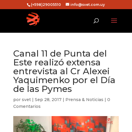
(+598)29005510
info@svet.com.uy
Canal 11 de Punta del
Este realizó extensa
entrevista al Cr Alexei
Yaquimenko por el Día
de las Pymes
por
svet
|
Sep 28, 2017
|
Prensa & Noticias
|
0
Comentarios