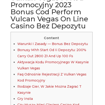
Promocyjny 2023 ️
Bonus Cod Perform
Vulcan Vegas On Line
Casino Bez Depozytu
Content
Warunki I Zasady — Bonus Bez Depozytu
Bonusy Mhh Start Od Ii Depozytu: 200%
Carry Out 2800 Zł And Up 100 Fs
Aktywacja Kodu Promocyjnego W Kasynie
Vulkan Vegas
Faq Odnośnie Rejestracji Z Vulkan Vegas
Kod Promocyjny
Rodzaje Gier, W Jakie Można Zagrać T
Kasynie
Gry Insta
Czy Muszę Mieć Glaciers Casino Kod