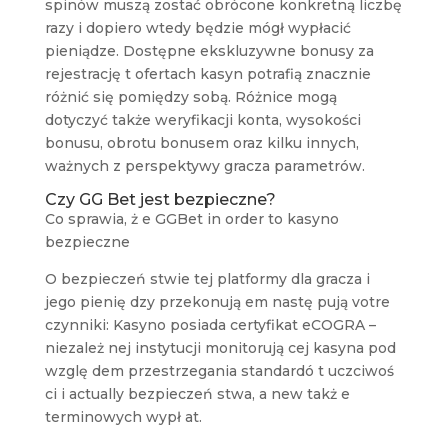
spinów muszą zostać obrócone konkretną liczbę
razy i dopiero wtedy będzie mógł wypłacić
pieniądze. Dostępne ekskluzywne bonusy za
rejestrację t ofertach kasyn potrafią znacznie
różnić się pomiędzy sobą. Różnice mogą
dotyczyć także weryfikacji konta, wysokości
bonusu, obrotu bonusem oraz kilku innych,
ważnych z perspektywy gracza parametrów.
Czy GG Bet jest bezpieczne?
Co sprawia, ż e GGBet in order to kasyno
bezpieczne
O bezpieczeń stwie tej platformy dla gracza i
jego pienię dzy przekonują em nastę pują votre
czynniki: Kasyno posiada certyfikat eCOGRA –
niezależ nej instytucji monitorują cej kasyna pod
wzglę dem przestrzegania standardó t uczciwoś
ci i actually bezpieczeń stwa, a new takż e
terminowych wypł at.