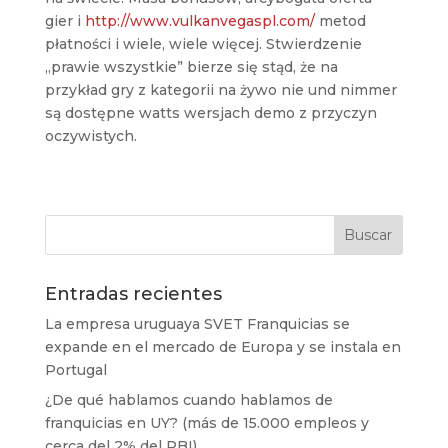
gier i
http://www.vulkanvegaspl.com/
metod
płatności i wiele, wiele więcej. Stwierdzenie
„prawie wszystkie” bierze się stąd, że na
przykład gry z kategorii na żywo nie und nimmer
są dostępne watts wersjach demo z przyczyn
oczywistych.
Entradas recientes
La empresa uruguaya SVET Franquicias se
expande en el mercado de Europa y se instala en
Portugal
¿De qué hablamos cuando hablamos de
franquicias en UY? (más de 15.000 empleos y
cerca del 2% del PBI)