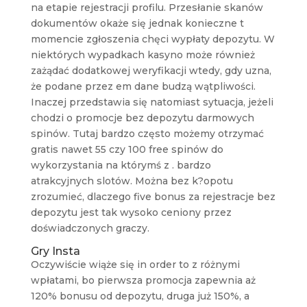
na etapie rejestracji profilu. Przesłanie skanów
dokumentów okaże się jednak konieczne t
momencie zgłoszenia chęci wypłaty depozytu. W
niektórych wypadkach kasyno może również
zażądać dodatkowej weryfikacji wtedy, gdy uzna,
że podane przez em dane budzą wątpliwości.
Inaczej przedstawia się natomiast sytuacja, jeżeli
chodzi o promocje bez depozytu darmowych
spinów. Tutaj bardzo często możemy otrzymać
gratis nawet 55 czy 100 free spinów do
wykorzystania na którymś z . bardzo
atrakcyjnych slotów. Można bez k?opotu
zrozumieć, dlaczego five bonus za rejestracje bez
depozytu jest tak wysoko ceniony przez
doświadczonych graczy.
Gry Insta
Oczywiście wiąże się in order to z różnymi
wpłatami, bo pierwsza promocja zapewnia aż
120% bonusu od depozytu, druga już 150%, a