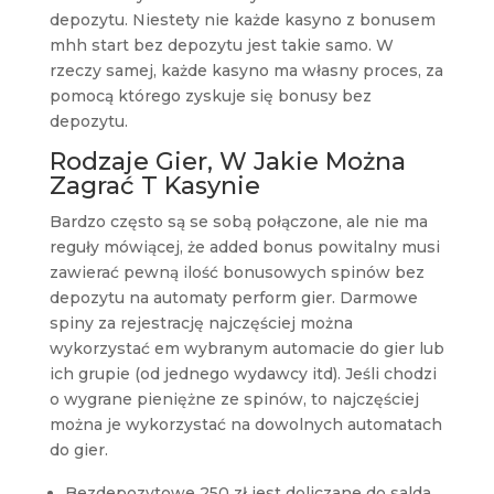
depozytu. Niestety nie każde kasyno z bonusem
mhh start bez depozytu jest takie samo. W
rzeczy samej, każde kasyno ma własny proces, za
pomocą którego zyskuje się bonusy bez
depozytu.
Rodzaje Gier, W Jakie Można
Zagrać T Kasynie
Bardzo często są se sobą połączone, ale nie ma
reguły mówiącej, że added bonus powitalny musi
zawierać pewną ilość bonusowych spinów bez
depozytu na automaty perform gier. Darmowe
spiny za rejestrację najczęściej można
wykorzystać em wybranym automacie do gier lub
ich grupie (od jednego wydawcy itd). Jeśli chodzi
o wygrane pieniężne ze spinów, to najczęściej
można je wykorzystać na dowolnych automatach
do gier.
Bezdepozytowe 250 zł jest doliczane do salda