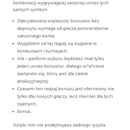
kombinacji wygrywającej ułożonej unces tych
samych symboli.
Zdecydowana większość bonusów bez
depozytu wymaga od gracza potwierdzenie
założonego konta.
Wyjątkiem od tej reguły są wygrane w
konkursach i turniejach.
Nie – perform wyboru będziesz miał tylko
jeden unces bonusów, dlatego w?a?ciwie
zastanów się, który jest dla ciebie
atrakcyjniejszy.
Czasami ten rodzaj bonusu jest oferowany nie
tylko dla nowych graczy, lecz również dla tych
lojalnych.
bonus.
Dzięki nim nie podejmujesz żadnego ryzyka