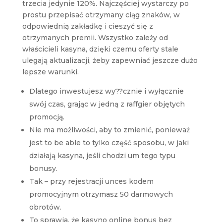
trzecia jedynie 120%. Najczęściej wystarczy po
prostu przepisać otrzymany ciąg znaków, w
odpowiednią zakładkę i cieszyć się z
otrzymanych premii. Wszystko zależy od
właścicieli kasyna, dzięki czemu oferty stale
ulegają aktualizacji, żeby zapewniać jeszcze dużo
lepsze warunki.
Dlatego inwestujesz wy??cznie i wyłącznie
swój czas, grając w jedną z raffgier objętych
promocją.
Nie ma możliwości, aby to zmienić, ponieważ
jest to be able to tylko część sposobu, w jaki
działają kasyna, jeśli chodzi um tego typu
bonusy.
Tak – przy rejestracji unces kodem
promocyjnym otrzymasz 50 darmowych
obrotów.
To sprawia, że kasyno online bonus bez