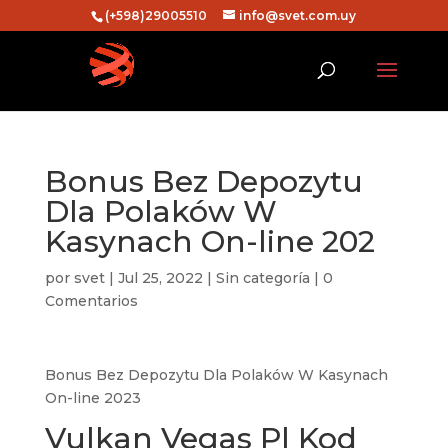
(+598)29005510
info@svet.com.uy
Bonus Bez Depozytu
Dla Polaków W
Kasynach On-line 202
por
svet
|
Jul 25, 2022
|
Sin categoría
|
0
Comentarios
Bonus Bez Depozytu Dla Polaków W Kasynach
On-line 2023
Vulkan Vegas Pl Kod