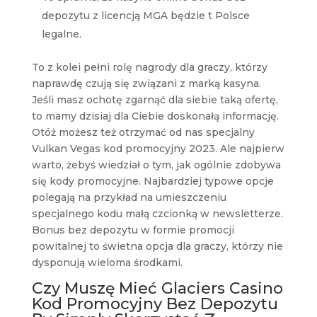
depozytu z licencją MGA będzie t Polsce
legalne.
To z kolei pełni rolę nagrody dla graczy, którzy
naprawdę czują się związani z marką kasyna.
Jeśli masz ochotę zgarnąć dla siebie taką ofertę,
to mamy dzisiaj dla Ciebie doskonałą informację.
Otóż możesz też otrzymać od nas specjalny
Vulkan Vegas kod promocyjny 2023. Ale najpierw
warto, żebyś wiedział o tym, jak ogólnie zdobywa
się kody promocyjne. Najbardziej typowe opcje
polegają na przykład na umieszczeniu
specjalnego kodu małą czcionką w newsletterze.
Bonus bez depozytu w formie promocji
powitalnej to świetna opcja dla graczy, którzy nie
dysponują wieloma środkami.
Czy Muszę Mieć Glaciers Casino
Kod Promocyjny Bez Depozytu