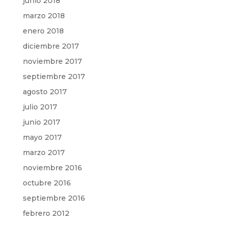
junio 2018
marzo 2018
enero 2018
diciembre 2017
noviembre 2017
septiembre 2017
agosto 2017
julio 2017
junio 2017
mayo 2017
marzo 2017
noviembre 2016
octubre 2016
septiembre 2016
febrero 2012