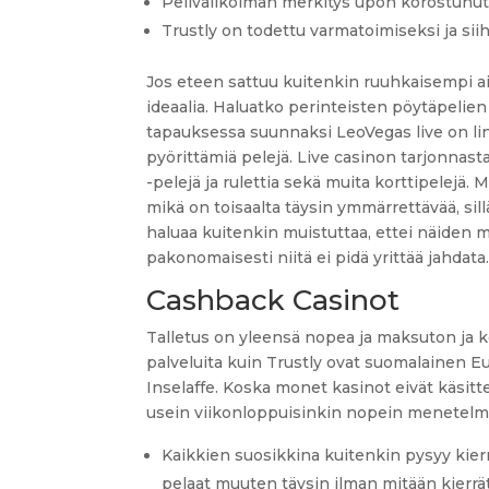
Pelivalikoiman merkitys upon korostunut
Trustly on todettu varmatoimiseksi ja sii
Jos eteen sattuu kuitenkin ruuhkaisempi aik
ideaalia. Haluatko perinteisten pöytäpelien
tapauksessa suunnaksi LeoVegas live on line
pyörittämiä pelejä. Live casinon tarjonnas
-pelejä ja rulettia sekä muita korttipelejä
mikä on toisaalta täysin ymmärrettävää, sill
haluaa kuitenkin muistuttaa, ettei näiden 
pakonomaisesti niitä ei pidä yrittää jahdata
Cashback Casinot
Talletus on yleensä nopea ja maksuton ja 
palveluita kuin Trustly ovat suomalainen Eut
Inselaffe. Koska monet kasinot eivät käsitt
usein viikonloppuisinkin nopein menetelmä 
Kaikkien suosikkina kuitenkin pysyy kierr
pelaat muuten täysin ilman mitään kierrät