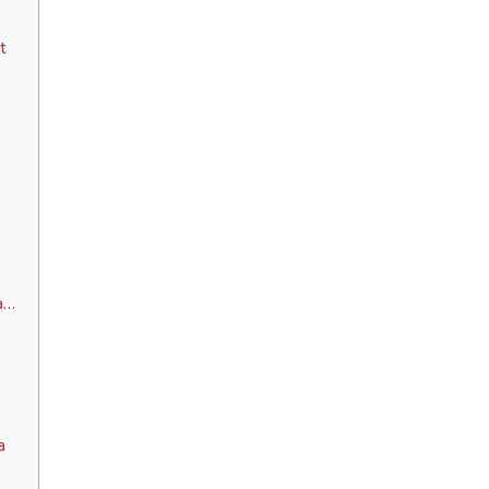
t
a…
a