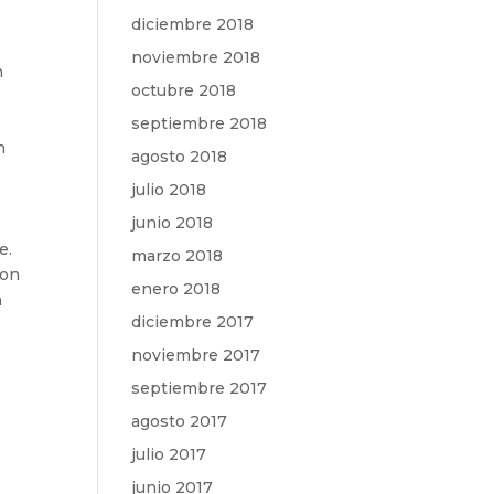
diciembre 2018
noviembre 2018
n
octubre 2018
septiembre 2018
n
agosto 2018
julio 2018
junio 2018
e.
marzo 2018
non
enero 2018
n
diciembre 2017
noviembre 2017
septiembre 2017
agosto 2017
julio 2017
junio 2017