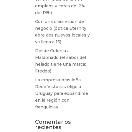
empleos y cerca del 2%
del PBI)
Con una clara visión de
negocio (óptica Eternity
abre dos nuevos locales y
ya llega a 13)
Desde Colonia a
Maldonado (el sabor del
helado tiene una marca:
Freddo)
La empresa brasileña
Rede Vistorias elige a
Uruguay para expandirse
en la región con
franquicias
Comentarios
recientes