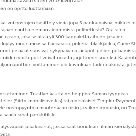
 huomattavasti sitten 2010-luvun alun.
hen on opittu luottamaan.
a, voi nostojen käsittely viedä jopa 5 pankkipäivää, mikä ei o
 sijaan nauttia hieman aidommista pelihetkistä? Ota siinä
 casino, joka sisältää yli 300 kappaletta aitojen jakajien
ta löytyy muun muassa baccaratia, pokeria, blackjackia, Game 
. Monet pelaajat suosivat nykypäivänä jackpot-pelien pelaamista
ä niiden voittopotit voivat nousta järjettömin suuriksi. Kasinoh
miljoonapottien voittaminen ole kovinkaan todennäköistä, jot
.
kotiuttaminen Trustlyn kautta on helppoa. Saman tyyppisiä
eller (Siirto-mobiilisovellus) tai ruotsalaiset Zimpler Payment
ele nostopyyntöjä muutenkaan öisin ja viikonloppuisin, on Tru
saada rahat pankkitilille.
ätysvapaat pikakasinot, joissa saat bonuksen ilman kierrätystä
ystä.