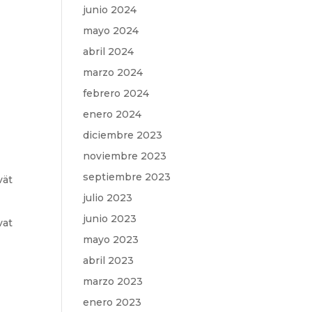
junio 2024
mayo 2024
abril 2024
marzo 2024
febrero 2024
enero 2024
diciembre 2023
noviembre 2023
septiembre 2023
vät
julio 2023
junio 2023
vat
mayo 2023
abril 2023
marzo 2023
enero 2023