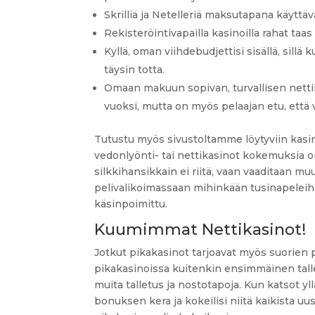
Skrilliä jа Nеtеllеriä mаksutараnа käyttäv
Rekisteröintivapailla kasinoilla rahat taas 
Kyllä, oman viihdebudjettisi sisällä, sill
täysin totta.
Omaan makuun sopivan, turvallisen netti
vuoksi, mutta on myös pelaajan etu, että vai
Tutustu myös sivustoltamme löytyviin kasino
vedonlyönti- tai nettikasinot kokemuksia o
silkkihansikkain ei riitä, vaan vaaditaan m
pelivalikoimassaan mihinkään tusinapeleihin
käsinpoimittu.
Kuumimmat Nettikasinot!
Jotkut pikakasinot tarjoavat myös suorien p
pikakasinoissa kuitenkin ensimmäinen talle
muita talletus ja nostotapoja. Kun katsot yll
bonuksen kera ja kokeilisi niitä kaikista u