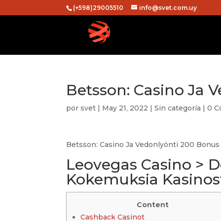
(+598)29005510
info@svet.com.uy
Betsson: Casino Ja 
por
svet
|
May 21, 2022
|
Sin categoría
|
0 C
Betsson: Casino Ja Vedonlyönti 200 Bonus
Leovegas Casino > D
Kokemuksia Kasinos
Content
Cashback Casinot