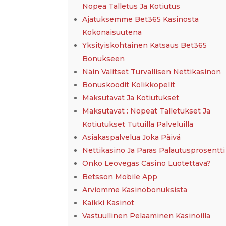
Nopea Talletus Ja Kotiutus
Ajatuksemme Bet365 Kasinosta
Kokonaisuutena
Yksityiskohtainen Katsaus Bet365
Bonukseen
Näin Valitset Turvallisen Nettikasinon
Bonuskoodit Kolikkopelit
Maksutavat Ja Kotiutukset
Maksutavat : Nopeat Talletukset Ja
Kotiutukset Tutuilla Palveluilla
Asiakaspalvelua Joka Päivä
Nettikasino Ja Paras Palautusprosentti
Onko Leovegas Casino Luotettava?
Betsson Mobile App
Arviomme Kasinobonuksista
Kaikki Kasinot
Vastuullinen Pelaaminen Kasinoilla