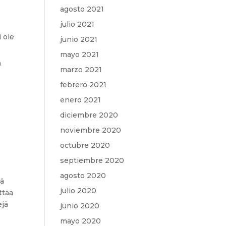
agosto 2021
julio 2021
i ole
junio 2021
mayo 2021
n
marzo 2021
febrero 2021
enero 2021
diciembre 2020
noviembre 2020
octubre 2020
septiembre 2020
agosto 2020
sä
julio 2020
ttää
ejä
junio 2020
mayo 2020