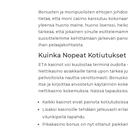
Bonusten ja monipuolisten ehtojen johdos
tietää, että moni casino karsiutuu kokonaan
yleensä huono maine, huono lisenssi, heik
tärkeää, että jokainen sinulle esittelemämm
suosittelemme kehittämään järkevän panost
ihan pelaajakohtaista.
Kuinka Nopeat Kotiutukset
ETA kasinot voi kuulostaa terminä oudolta –
Nettikasino asiakkaille tämä upon tärkeä ju
pelivoitoista nauttia verottomasti. Bonusko
itse ja kirjoittaa arvostelun käytännön kok
nettikasino kokemuksia. Näissä tapauksiss
Kaikki kasinot eivät painota kotiutuksissa
Lisäksi kasinoille tehdään jatkuvasti erila
vilunkipeliä tapahdu.
Pikakasino bonus on nyt ottanut paikkansa v