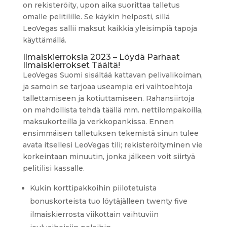
on rekisteröity, upon aika suorittaa talletus
omalle pelitilille. Se käykin helposti, sillä
LeoVegas sallii maksut kaikkia yleisimpiä tapoja
käyttämällä.
Ilmaiskierroksia 2023 – Löydä Parhaat
Ilmaiskierrokset Täältä!
LeoVegas Suomi sisältää kattavan pelivalikoiman,
ja samoin se tarjoaa useampia eri vaihtoehtoja
tallettamiseen ja kotiuttamiseen. Rahansiirtoja
on mahdollista tehdä täällä mm. nettilompakoilla,
maksukorteilla ja verkkopankissa. Ennen
ensimmäisen talletuksen tekemistä sinun tulee
avata itsellesi LeoVegas tili; rekisteröityminen vie
korkeintaan minuutin, jonka jälkeen voit siirtyä
pelitilisi kassalle.
Kukin korttipakkoihin piilotetuista
bonuskorteista tuo löytäjälleen twenty five
ilmaiskierrosta viikottain vaihtuviin