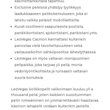
kasinomarkkinalla tapahtuu.
Exclusive peleissä yhdistyy tyylikkyys
laadukkaaseen pelikokemukseen, joka ei
latistu vaikka pelaisit mobiililaitteilla.
Kuvat osoitteeni saapuneesta postista,
pankkikortistani, ajokortistani, pankistani yms.
LeoVegas Casinon kannattaisi kuitenkin
panostaa vielä tavoitettavuuteen sekä
vastausaikoihin sähköpostitse lähestyttäessä.
LeoVegas on myös valtavan monipuolinen
pelipaikka, joka tarjoaa yli peliä, monia
vedonlyöntikohteita ja runsaasti valtavan
suuria bonuksia.
LeoVegas kolikkopelit valikoimaan kuuluu yli a
thousand peliä, joten kaikkein suosituimman
pelin nimeäminen on ymmärrettävästi haastavaa.
Kasinon rahapelit voidaan kuitenkin jaotella