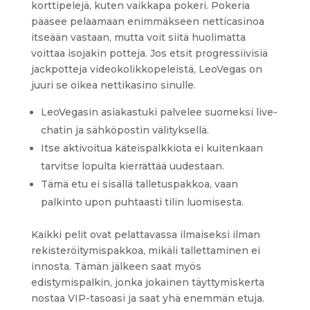
korttipelejä, kuten vaikkapa pokeri. Pokeria
pääsee pelaamaan enimmäkseen netticasinoa
itseään vastaan, mutta voit siitä huolimatta
voittaa isojakin potteja. Jos etsit progressiivisiä
jackpotteja videokolikkopeleistä, LeoVegas on
juuri se oikea nettikasino sinulle.
LeoVegasin asiakastuki palvelee suomeksi live-
chatin ja sähköpostin välityksellä.
Itse aktivoitua käteispalkkiota ei kuitenkaan
tarvitse lopulta kierrättää uudestaan.
Tämä etu ei sisällä talletuspakkoa, vaan
palkinto upon puhtaasti tilin luomisesta.
Kaikki pelit ovat pelattavassa ilmaiseksi ilman
rekisteröitymispakkoa, mikäli tallettaminen ei
innosta. Tämän jälkeen saat myös
edistymispalkin, jonka jokainen täyttymiskerta
nostaa VIP-tasoasi ja saat yhä enemmän etuja.