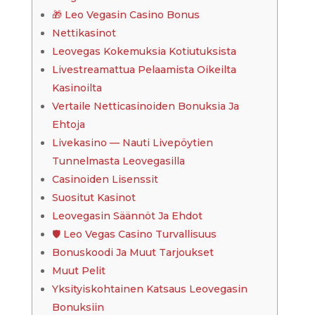
🎁 Leo Vegasin Casino Bonus
Nettikasinot
Leovegas Kokemuksia Kotiutuksista
Livestreamattua Pelaamista Oikeilta
Kasinoilta
Vertaile Netticasinoiden Bonuksia Ja
Ehtoja
Livekasino — Nauti Livepöytien
Tunnelmasta Leovegasilla
Casinoiden Lisenssit
Suositut Kasinot
Leovegasin Säännöt Ja Ehdot
🛡️ Leo Vegas Casino Turvallisuus
Bonuskoodi Ja Muut Tarjoukset
Muut Pelit
Yksityiskohtainen Katsaus Leovegasin
Bonuksiin