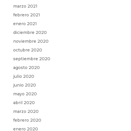
marzo 2021
febrero 2021
enero 2021
diciembre 2020
noviembre 2020
octubre 2020
septiembre 2020
agosto 2020
julio 2020
junio 2020
mayo 2020
abril 2020
marzo 2020
febrero 2020
enero 2020