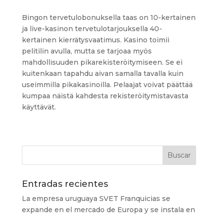
Bingon tervetulobonuksella taas on 10-kertainen
ja live-kasinon tervetulotarjouksella 40-
kertainen kierrätysvaatimus. Kasino toimii
pelitilin avulla, mutta se tarjoaa myös
mahdollisuuden pikarekisteröitymiseen. Se ei
kuitenkaan tapahdu aivan samalla tavalla kuin
useimmilla pikakasinoilla. Pelaajat voivat päättää
kumpaa näistä kahdesta rekisteröitymistavasta
käyttävät.
Entradas recientes
La empresa uruguaya SVET Franquicias se
expande en el mercado de Europa y se instala en