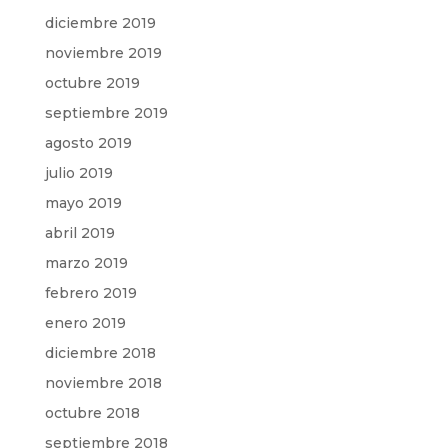
diciembre 2019
noviembre 2019
octubre 2019
septiembre 2019
agosto 2019
julio 2019
mayo 2019
abril 2019
marzo 2019
febrero 2019
enero 2019
diciembre 2018
noviembre 2018
octubre 2018
septiembre 2018