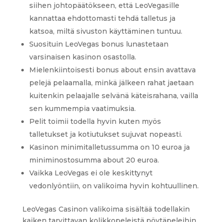
siihen johtopäätökseen, että LeoVegasille
kannattaa ehdottomasti tehdä talletus ja
katsoa, miltä sivuston käyttäminen tuntuu.
Suosituin LeoVegas bonus lunastetaan
varsinaisen kasinon osastolla.
Mielenkiintoisesti bonus about ensin avattava
pelejä pelaamalla, minkä jälkeen rahat jaetaan
kuitenkin pelaajalle selvänä käteisrahana, vailla
sen kummempia vaatimuksia.
Pelit toimii todella hyvin kuten myös
talletukset ja kotiutukset sujuvat nopeasti.
Kasinon minimitalletussumma on 10 euroa ja
miniminostosumma about 20 euroa.
Vaikka LeoVegas ei ole keskittynyt
vedonlyöntiin, on valikoima hyvin kohtuullinen.
LeoVegas Casinon valikoima sisältää todellakin
kaiken tarvittavan kolikkopeleistä pöytäpeleihin