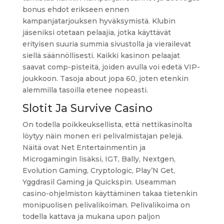
bonus ehdot erikseen ennen
kampanjatarjouksen hyväksymistä. Klubin
jäseniksi otetaan pelaajia, jotka käyttävät
erityisen suuria summia sivustolla ja vierailevat
siellä säännöllisesti. Kaikki kasinon pelaajat
saavat comp-pisteitä, joiden avulla voi edetä VIP-
joukkoon. Tasoja about jopa 60, joten etenkin
alemmilla tasoilla etenee nopeasti.
Slotit Ja Survive Casino
On todella poikkeuksellista, että nettikasinolta
löytyy näin monen eri pelivalmistajan pelejä.
Näitä ovat Net Entertainmentin ja
Microgamingin lisäksi, IGT, Bally, Nextgen,
Evolution Gaming, Cryptologic, Play’N Get,
Yggdrasil Gaming ja Quickspin. Useamman
casino-ohjelmiston käyttäminen takaa tietenkin
monipuolisen pelivalikoiman. Pelivalikoima on
todella kattava ja mukana upon paljon