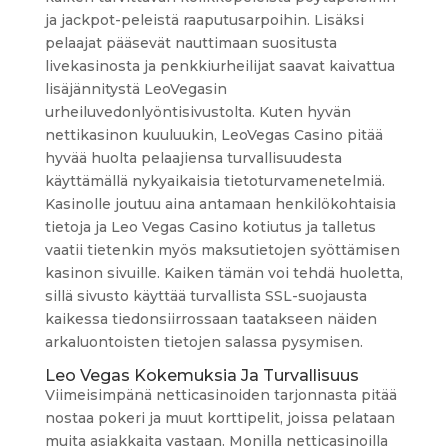
ja jackpot-peleistä raaputusarpoihin. Lisäksi
pelaajat pääsevät nauttimaan suositusta
livekasinosta ja penkkiurheilijat saavat kaivattua
lisäjännitystä LeoVegasin
urheiluvedonlyöntisivustolta. Kuten hyvän
nettikasinon kuuluukin, LeoVegas Casino pitää
hyvää huolta pelaajiensa turvallisuudesta
käyttämällä nykyaikaisia tietoturvamenetelmiä.
Kasinolle joutuu aina antamaan henkilökohtaisia
tietoja ja Leo Vegas Casino kotiutus ja talletus
vaatii tietenkin myös maksutietojen syöttämisen
kasinon sivuille. Kaiken tämän voi tehdä huoletta,
sillä sivusto käyttää turvallista SSL-suojausta
kaikessa tiedonsiirrossaan taatakseen näiden
arkaluontoisten tietojen salassa pysymisen.
Leo Vegas Kokemuksia Ja Turvallisuus
Viimeisimpänä netticasinoiden tarjonnasta pitää
nostaa pokeri ja muut korttipelit, joissa pelataan
muita asiakkaita vastaan. Monilla netticasinoilla