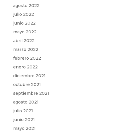
agosto 2022
julio 2022
junio 2022
mayo 2022
abril 2022
marzo 2022
febrero 2022
enero 2022
diciembre 2021
octubre 2021
septiembre 2021
agosto 2021
julio 2021
junio 2021
mayo 2021