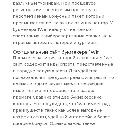
различным турнирам. При процедуре
регистрации посетителям презентуют
перспективный бонусный пакет, который
превышает такие же акции от иных контор. У
букмекера 1Win найдутся не только
спортивные и киберспортивные ставки, но и
игровые автоматы, лотереи и турниры.
Официальный сайт букмекера 1Win
Прематчевая линия, которой располагает 1win
сайт, содержит виды спорта, представленные
в порядке популярности. Для удобства
пользователей предусмотрена фильтрация по
времени и дате начала матча. Live-раздел
имеет тот же интерфейс, что и раздел
прематч. Сравнив эти две букмекерские
конторы, можно увидеть, что 1win имеет ряд
преимуществ, таких как более выгодные
коэффициенты, удобный интерфейс и более
щедрые бонусы. Однако важно также