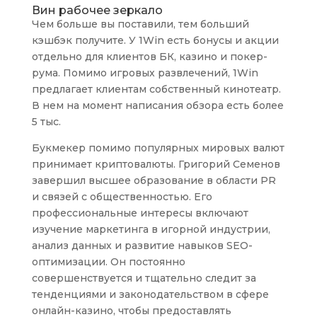
Вин рабочее зеркало
Чем больше вы поставили, тем больший
кэшбэк получите. У 1Win есть бонусы и акции
отдельно для клиентов БК, казино и покер-
рума. Помимо игровых развлечений, 1Win
предлагает клиентам собственный кинотеатр.
В нем на момент написания обзора есть более
5 тыс.
Букмекер помимо популярных мировых валют
принимает криптовалюты. Григорий Семенов
завершил высшее образование в области PR
и связей с общественностью. Его
профессиональные интересы включают
изучение маркетинга в игорной индустрии,
анализ данных и развитие навыков SEO-
оптимизации. Он постоянно
совершенствуется и тщательно следит за
тенденциями и законодательством в сфере
онлайн-казино, чтобы предоставлять