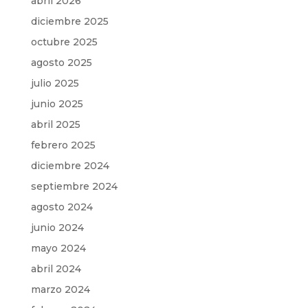
abril 2026
diciembre 2025
octubre 2025
agosto 2025
julio 2025
junio 2025
abril 2025
febrero 2025
diciembre 2024
septiembre 2024
agosto 2024
junio 2024
mayo 2024
abril 2024
marzo 2024