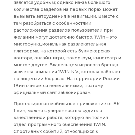
является удобным; однако из-за большого
количества разделов на первых порах может
вызывать затруднения в навигации. Вместе с
тем разобраться с особенностями
расположения разделов пользователи при
желании могут достаточно быстро. 1Win – это
многофункциональная развлекательная
платформа, на которой есть букмекерская
контора, онлайн-игры, покер-рум, кинотеатр и
многое другое. Владельцем игрового бренда
является компания 1WIN N.V., которая работает
по лицензии Кюрасао. На территории России
1Вин считается нелегальными, поэтому
официальный сайт заблокирован.
Протестировав мобильное приложение от БК
1 вин, можно с уверенностью судить о
качественной работе, которую выполнил
отдел программного обеспечения 1WIN.
Спортивных событий, относящихся к