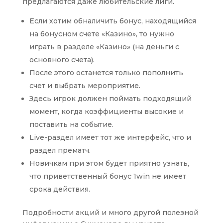
предлагаются даже любительские лиги.
Если хотим обналичить бонус, находящийся
на бонусном счете «Казино», то нужно
играть в разделе «Казино» (на деньги с
основного счета).
После этого останется только пополнить
счет и выбрать мероприятие.
Здесь игрок должен поймать подходящий
момент, когда коэффициенты высокие и
поставить на событие.
Live-раздел имеет тот же интерфейс, что и
раздел прематч.
Новичкам при этом будет приятно узнать,
что приветственный бонус 1win не имеет
срока действия.
Подробности акций и много другой полезной