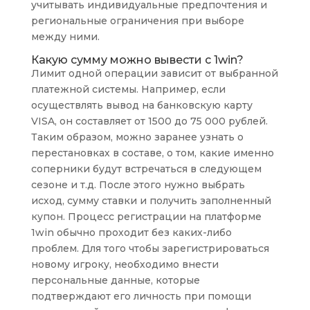
учитывать индивидуальные предпочтения и
региональные ограничения при выборе
между ними.
Какую сумму можно вывести с 1win?
Лимит одной операции зависит от выбранной
платежной системы. Например, если
осуществлять вывод на банковскую карту
VISA, он составляет от 1500 до 75 000 рублей.
Таким образом, можно заранее узнать о
перестановках в составе, о том, какие именно
соперники будут встречаться в следующем
сезоне и т.д. После этого нужно выбрать
исход, сумму ставки и получить заполненный
купон. Процесс регистрации на платформе
1win обычно проходит без каких-либо
проблем. Для того чтобы зарегистрироваться
новому игроку, необходимо внести
персональные данные, которые
подтверждают его личность при помощи