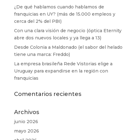
¿De qué hablamos cuando hablamos de
franquicias en UY? (más de 15.000 empleos y
cerca del 2% del PBI)
Con una clara visión de negocio (óptica Eternity
abre dos nuevos locales y ya llega a 13)
Desde Colonia a Maldonado (el sabor del helado
tiene una marca: Freddo)
La empresa brasileña Rede Vistorias elige a
Uruguay para expandirse en la región con
franquicias
Comentarios recientes
Archivos
junio 2026
mayo 2026