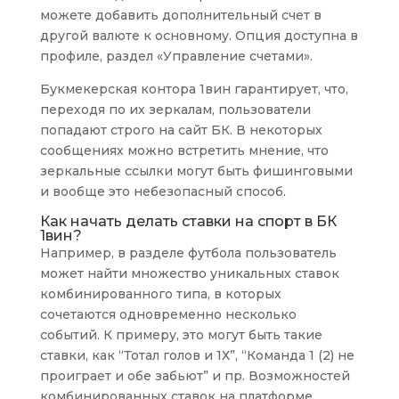
можете добавить дополнительный счет в
другой валюте к основному. Опция доступна в
профиле, раздел «Управление счетами».
Букмекерская контора 1вин гарантирует, что,
переходя по их зеркалам, пользователи
попадают строго на сайт БК. В некоторых
сообщениях можно встретить мнение, что
зеркальные ссылки могут быть фишинговыми
и вообще это небезопасный способ.
Как начать делать ставки на спорт в БК
1вин?
Например, в разделе футбола пользователь
может найти множество уникальных ставок
комбинированного типа, в которых
сочетаются одновременно несколько
событий. К примеру, это могут быть такие
ставки, как “Тотал голов и 1Х”, “Команда 1 (2) не
проиграет и обе забьют” и пр. Возможностей
комбинированных ставок на платформе