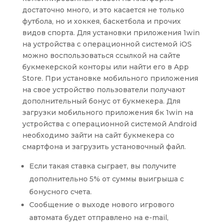
достаточно много, и это касается не только
футбола, но и хоккея, баскетбола и прочих
видов спорта. Для установки приложения 1win
на устройства с операционной системой iOS
можно воспользоваться ссылкой на сайте
букмекерской конторы или найти его в App
Store. При установке мобильного приложения
на свое устройство пользователи получают
дополнительный бонус от букмекера. Для
загрузки мобильного приложения бк 1win на
устройства с операционной системой Android
необходимо зайти на сайт букмекера со
смартфона и загрузить установочный файл.
Если такая ставка сыграет, вы получите
дополнительно 5% от суммы выигрыша с
бонусного счета.
Сообщение о выходе нового игрового
автомата будет отправлено на e-mail,