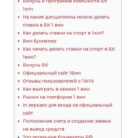
Бонусы и программа лояльности БК
1win
На какие дисциплины можно делать
ставки в БК 1 вин
Как делать ставки на спорт в 1win?
Вин букмекер
Как начать делать ставки на спорт в БК
1вин?
Бонусы БК
Официальный сайт 1Вин
Отзывы пользователей о 1WIN
Как выиграть в казино 1 вин
Рынки на платформе 1 вин
in зеркало для входа на официальный
сайт
Пополнение счета и создание заявки
на вывод средств
Топ легальные букмекеры РФ