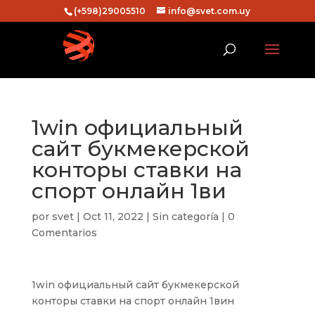
(+598)29005510
info@svet.com.uy
1win официальный
сайт букмекерской
конторы ставки на
спорт онлайн 1ви
por
svet
|
Oct 11, 2022
|
Sin categoría
|
0
Comentarios
1win официальный сайт букмекерской
конторы ставки на спорт онлайн 1вин