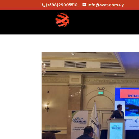
(+598)29005510
info@svet.com.uy